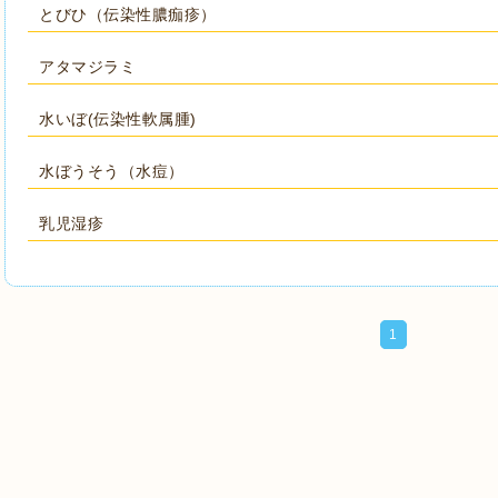
とびひ（伝染性膿痂疹）
アタマジラミ
水いぼ(伝染性軟属腫)
水ぼうそう（水痘）
乳児湿疹
1