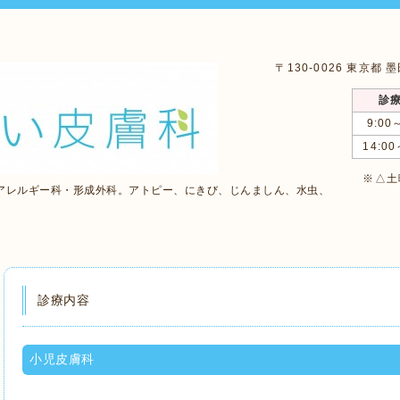
〒130-0026 東京都
診
9:00
14:00
※△土曜
アレルギー科・形成外科。アトピー、にきび、じんましん、水虫、
診療内容
小児皮膚科