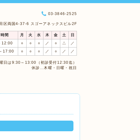
03-3846-2525
 墨田区両国4-37-6 スゴーアネックスビル2F
療時間
月
火
水
木
金
土
日
～12:00
○
○
○
／
○
△
／
～17:00
○
○
○
／
○
／
／
日は9:30～13:00（初診受付12:30迄）
休診…木曜・日曜・祝日