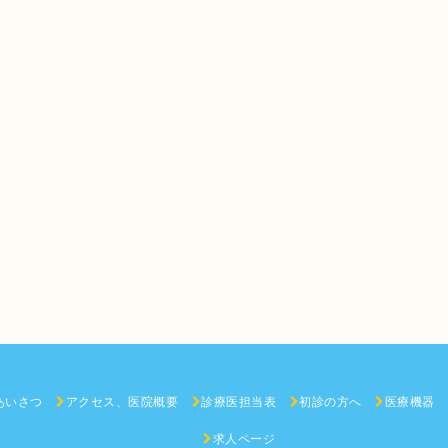
あいさつ
アクセス、医院概要
診療医担当表
初診の方へ
医療機器
求人ページ