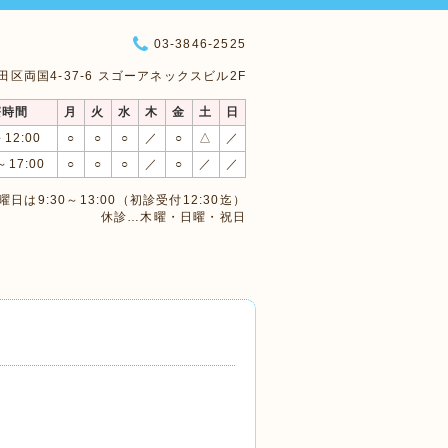
03-3846-2525
 墨田区両国4-37-6 スゴーアネックスビル2F
療時間
月
火
水
木
金
土
日
～12:00
○
○
○
／
○
△
／
～17:00
○
○
○
／
○
／
／
日は9:30～13:00（初診受付12:30迄）
休診…木曜・日曜・祝日