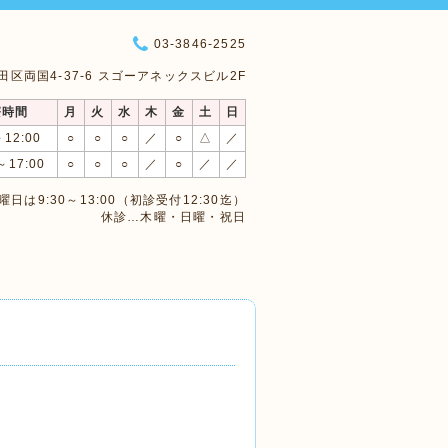
03-3846-2525
 墨田区両国4-37-6 スゴーアネックスビル2F
療時間
月
火
水
木
金
土
日
～12:00
○
○
○
／
○
△
／
～17:00
○
○
○
／
○
／
／
日は9:30～13:00（初診受付12:30迄）
休診…木曜・日曜・祝日