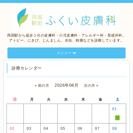
両国駅から徒歩１分の皮膚科・小児皮膚科・アレルギー科・形成外科。
アトピー、にきび、じんましん、水虫、粉瘤などを診療しています。
メニュー
診療カレンダー
2026年08月
« 前の月
次の月 »
日
月
火
水
木
金
土
01
02
03
04
05
06
07
08