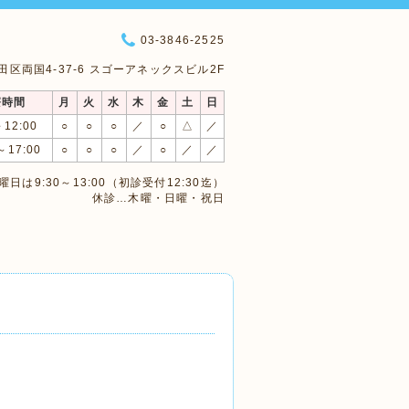
03-3846-2525
 墨田区両国4-37-6 スゴーアネックスビル2F
療時間
月
火
水
木
金
土
日
～12:00
○
○
○
／
○
△
／
～17:00
○
○
○
／
○
／
／
日は9:30～13:00（初診受付12:30迄）
休診…木曜・日曜・祝日