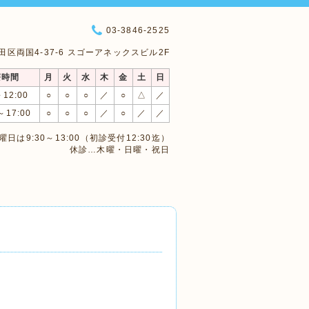
03-3846-2525
 墨田区両国4-37-6 スゴーアネックスビル2F
療時間
月
火
水
木
金
土
日
～12:00
○
○
○
／
○
△
／
～17:00
○
○
○
／
○
／
／
日は9:30～13:00（初診受付12:30迄）
休診…木曜・日曜・祝日